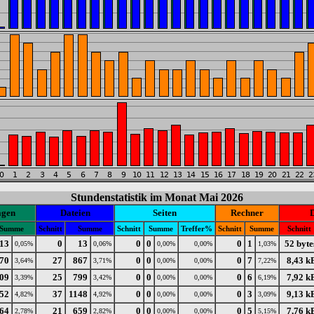
Stundenstatistik im Monat Mai 2026
agen
Dateien
Seiten
Rechner
Summe
Schnitt
Summe
Schnitt
Summe
Treffer%
Schnitt
Summe
Schnitt
13
0
13
0
0
0
1
52 byte
0,05%
0,06%
0,00%
0,00%
1,03%
70
27
867
0
0
0
7
8,43 k
3,64%
3,71%
0,00%
0,00%
7,22%
09
25
799
0
0
0
6
7,92 k
3,39%
3,42%
0,00%
0,00%
6,19%
52
37
1148
0
0
0
3
9,13 k
4,82%
4,92%
0,00%
0,00%
3,09%
64
21
659
0
0
0
5
7,76 k
2,78%
2,82%
0,00%
0,00%
5,15%