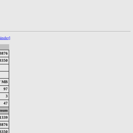
änder]
3876
3350
7 MB
97
3
47
imum
1339
3876
3350