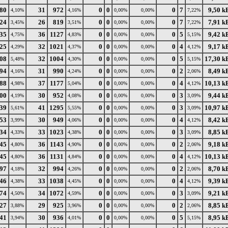
80
31
972
0
0
0
7
9,50 k
4,10%
4,16%
0,00%
0,00%
7,22%
24
26
819
0
0
0
7
7,91 k
3,45%
3,51%
0,00%
0,00%
7,22%
35
36
1127
0
0
0
5
9,42 k
4,75%
4,83%
0,00%
0,00%
5,15%
25
32
1021
0
0
0
4
9,17 k
4,29%
4,37%
0,00%
0,00%
4,12%
08
32
1004
0
0
0
5
17,30 k
5,48%
4,30%
0,00%
0,00%
5,15%
94
31
990
0
0
0
2
8,49 k
4,16%
4,24%
0,00%
0,00%
2,06%
88
37
1177
0
0
0
4
10,13 k
4,98%
5,04%
0,00%
0,00%
4,12%
00
30
952
0
0
0
3
9,44 k
4,19%
4,08%
0,00%
0,00%
3,09%
39
41
1295
0
0
0
3
10,97 k
5,61%
5,55%
0,00%
0,00%
3,09%
53
30
949
0
0
0
4
8,42 k
3,99%
4,06%
0,00%
0,00%
4,12%
34
33
1023
0
0
0
3
8,85 k
4,33%
4,38%
0,00%
0,00%
3,09%
45
36
1143
0
0
0
2
9,18 k
4,80%
4,90%
0,00%
0,00%
2,06%
45
36
1131
0
0
0
4
10,13 k
4,80%
4,84%
0,00%
0,00%
4,12%
97
32
994
0
0
0
2
8,70 k
4,18%
4,26%
0,00%
0,00%
2,06%
46
33
1038
0
0
0
4
9,39 k
4,38%
4,45%
0,00%
0,00%
4,12%
74
34
1072
0
0
0
3
9,21 k
4,50%
4,59%
0,00%
0,00%
3,09%
27
29
925
0
0
0
2
8,85 k
3,88%
3,96%
0,00%
0,00%
2,06%
41
30
936
0
0
0
5
8,95 k
3,94%
4,01%
0,00%
0,00%
5,15%