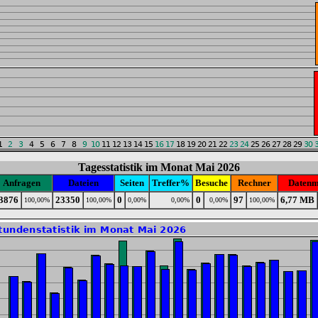
Tagesstatistik im Monat Mai 2026
Anfragen
Dateien
Seiten
Treffer%
Besuche
Rechner
Datenm
3876
23350
0
0
97
6,77 MB
100,00%
100,00%
0,00%
0,00%
0,00%
100,00%