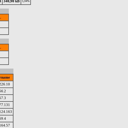
B
340,90 kB
5,04%
L
L
rname
226.10
56.2
57.3
77.131
124.163
59.4
164.57