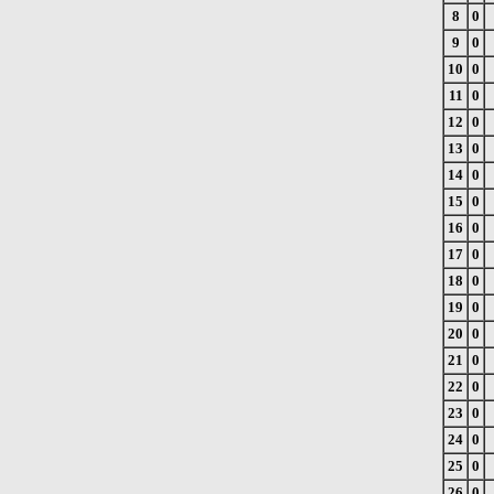
8
0
9
0
10
0
11
0
12
0
13
0
14
0
15
0
16
0
17
0
18
0
19
0
20
0
21
0
22
0
23
0
24
0
25
0
26
0