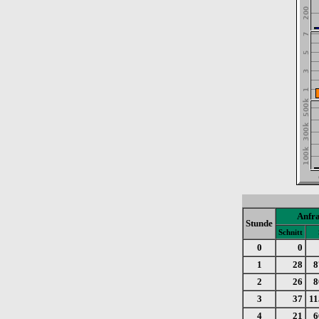
Anfr
Stunde
Schnitt
0
0
1
28
8
2
26
8
3
37
11
4
21
6