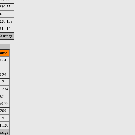
239.55
.61
228.139
34.114
Sonstige
name
85.4
9.26
.12
1.234
.67
50.72
.200
1.9
4.120
stige