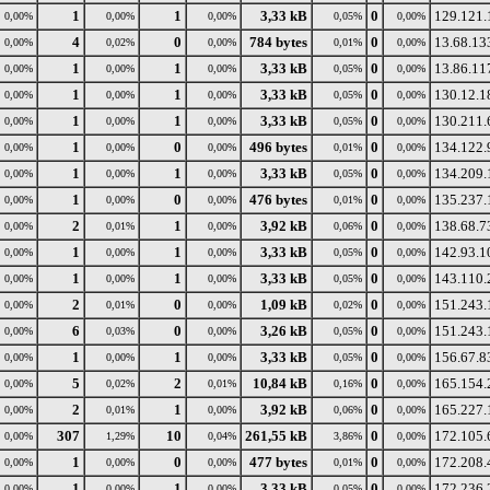
1
1
3,33 kB
0
129.121.
0,00%
0,00%
0,00%
0,05%
0,00%
4
0
784 bytes
0
13.68.13
0,00%
0,02%
0,00%
0,01%
0,00%
1
1
3,33 kB
0
13.86.11
0,00%
0,00%
0,00%
0,05%
0,00%
1
1
3,33 kB
0
130.12.1
0,00%
0,00%
0,00%
0,05%
0,00%
1
1
3,33 kB
0
130.211.
0,00%
0,00%
0,00%
0,05%
0,00%
1
0
496 bytes
0
134.122.
0,00%
0,00%
0,00%
0,01%
0,00%
1
1
3,33 kB
0
134.209.
0,00%
0,00%
0,00%
0,05%
0,00%
1
0
476 bytes
0
135.237.
0,00%
0,00%
0,00%
0,01%
0,00%
2
1
3,92 kB
0
138.68.7
0,00%
0,01%
0,00%
0,06%
0,00%
1
1
3,33 kB
0
142.93.1
0,00%
0,00%
0,00%
0,05%
0,00%
1
1
3,33 kB
0
143.110.
0,00%
0,00%
0,00%
0,05%
0,00%
2
0
1,09 kB
0
151.243.
0,00%
0,01%
0,00%
0,02%
0,00%
6
0
3,26 kB
0
151.243.
0,00%
0,03%
0,00%
0,05%
0,00%
1
1
3,33 kB
0
156.67.8
0,00%
0,00%
0,00%
0,05%
0,00%
5
2
10,84 kB
0
165.154.
0,00%
0,02%
0,01%
0,16%
0,00%
2
1
3,92 kB
0
165.227.
0,00%
0,01%
0,00%
0,06%
0,00%
307
10
261,55 kB
0
172.105.
0,00%
1,29%
0,04%
3,86%
0,00%
1
0
477 bytes
0
172.208.
0,00%
0,00%
0,00%
0,01%
0,00%
1
1
3,33 kB
0
172.236.
0,00%
0,00%
0,00%
0,05%
0,00%