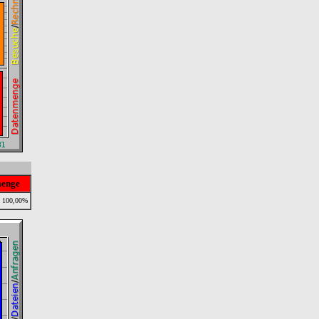
enge
100,00%