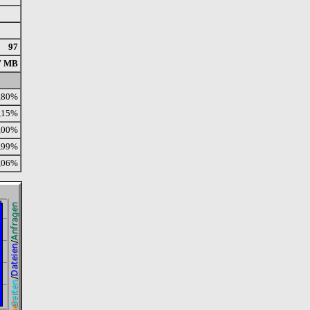
97
7 MB
,80%
,15%
,00%
,99%
,06%