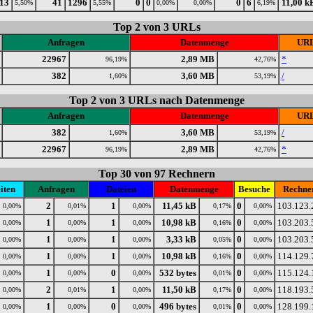
13
41
1296
0
0
0
6
11,00 k
5,50%
5,55%
0,00%
0,00%
6,19%
Top 2 von 3 URLs
Anfragen
Datenmenge
UR
22967
2,89 MB
*
96,19%
42,76%
382
3,60 MB
/
1,60%
53,19%
Top 2 von 3 URLs nach Datenmenge
Anfragen
Datenmenge
UR
382
3,60 MB
/
1,60%
53,19%
22967
2,89 MB
*
96,19%
42,76%
Top 30 von 97 Rechnern
iten
Anfragen
Dateien
Datenmenge
Besuche
Rechne
2
1
11,45 kB
0
103.123.
0,00%
0,01%
0,00%
0,17%
0,00%
1
1
10,98 kB
0
103.203.
0,00%
0,00%
0,00%
0,16%
0,00%
1
1
3,33 kB
0
103.203.
0,00%
0,00%
0,00%
0,05%
0,00%
1
1
10,98 kB
0
114.129.
0,00%
0,00%
0,00%
0,16%
0,00%
1
0
532 bytes
0
115.124.
0,00%
0,00%
0,00%
0,01%
0,00%
2
1
11,50 kB
0
118.193.
0,00%
0,01%
0,00%
0,17%
0,00%
1
0
496 bytes
0
128.199.
0,00%
0,00%
0,00%
0,01%
0,00%