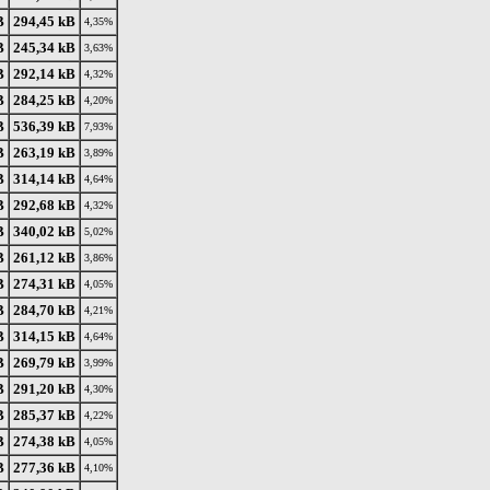
B
294,45 kB
4,35%
B
245,34 kB
3,63%
B
292,14 kB
4,32%
B
284,25 kB
4,20%
B
536,39 kB
7,93%
B
263,19 kB
3,89%
B
314,14 kB
4,64%
B
292,68 kB
4,32%
B
340,02 kB
5,02%
B
261,12 kB
3,86%
B
274,31 kB
4,05%
B
284,70 kB
4,21%
B
314,15 kB
4,64%
B
269,79 kB
3,99%
B
291,20 kB
4,30%
B
285,37 kB
4,22%
B
274,38 kB
4,05%
B
277,36 kB
4,10%