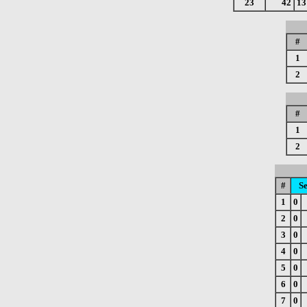
23
42
13
#
1
2
#
1
2
#
Se
1
0
2
0
3
0
4
0
5
0
6
0
7
0