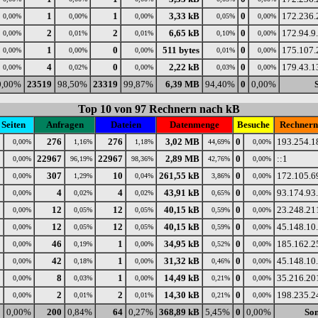
1
1
3,33 kB
0
172.236.
0,00%
0,00%
0,00%
0,05%
0,00%
2
2
6,65 kB
0
172.94.9
0,00%
0,01%
0,01%
0,10%
0,00%
1
0
511 bytes
0
175.107.
0,00%
0,00%
0,00%
0,01%
0,00%
4
0
2,22 kB
0
179.43.1
0,00%
0,02%
0,00%
0,03%
0,00%
0,00%
23519
98,50%
23319
99,87%
6,39 MB
94,40%
0
0,00%
Top 10 von 97 Rechnern nach kB
Seiten
Anfragen
Dateien
Datenmenge
Besuche
Rechner
0
276
276
3,02 MB
0
193.254.1
0,00%
1,16%
1,18%
44,69%
0,00%
0
22967
22967
2,89 MB
0
::1
0,00%
96,19%
98,36%
42,76%
0,00%
0
307
10
261,55 kB
0
172.105.6
0,00%
1,29%
0,04%
3,86%
0,00%
0
4
4
43,91 kB
0
93.174.93
0,00%
0,02%
0,02%
0,65%
0,00%
0
12
12
40,15 kB
0
23.248.21
0,00%
0,05%
0,05%
0,59%
0,00%
0
12
12
40,15 kB
0
45.148.10
0,00%
0,05%
0,05%
0,59%
0,00%
0
46
1
34,95 kB
0
185.162.2
0,00%
0,19%
0,00%
0,52%
0,00%
0
42
1
31,32 kB
0
45.148.10
0,00%
0,18%
0,00%
0,46%
0,00%
0
8
1
14,49 kB
0
35.216.20
0,00%
0,03%
0,00%
0,21%
0,00%
0
2
2
14,30 kB
0
198.235.2
0,00%
0,01%
0,01%
0,21%
0,00%
0
0,00%
200
0,84%
64
0,27%
368,89 kB
5,45%
0
0,00%
Son