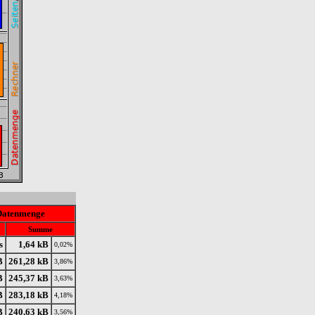
Datenmenge
Summe
s
1,64 kB
0,02%
B
261,28 kB
3,86%
B
245,37 kB
3,63%
B
283,18 kB
4,18%
B
240,63 kB
3,56%