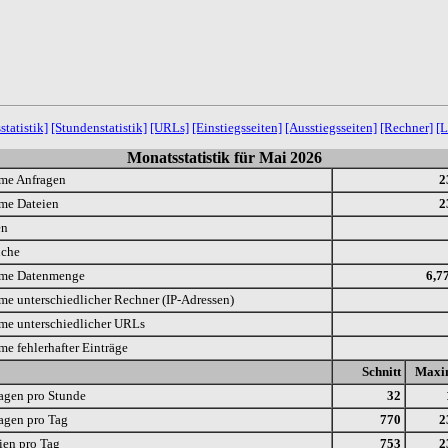
statistik]
[Stundenstatistik]
[URLs]
[Einstiegsseiten]
[Ausstiegsseiten]
[Rechner]
[L
Monatsstatistik für Mai 2026
me Anfragen
2
me Dateien
2
en
uche
me Datenmenge
6,7
e unterschiedlicher Rechner (IP-Adressen)
e unterschiedlicher URLs
e fehlerhafter Einträge
Schnitt
Max
agen pro Stunde
32
agen pro Tag
770
2
ien pro Tag
753
2