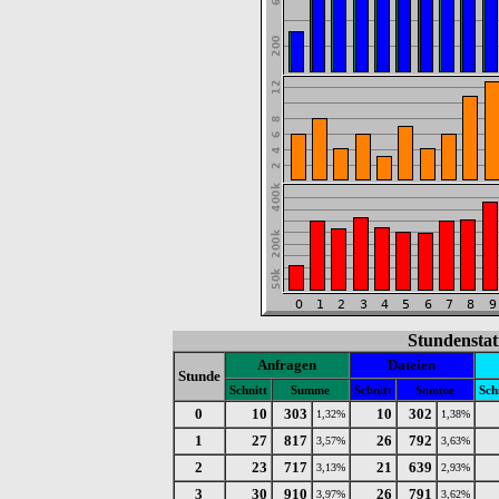
Stundenstat
Anfragen
Dateien
Stunde
Schnitt
Summe
Schnitt
Summe
Sch
0
10
303
10
302
1,32%
1,38%
1
27
817
26
792
3,57%
3,63%
2
23
717
21
639
3,13%
2,93%
3
30
910
26
791
3,97%
3,62%