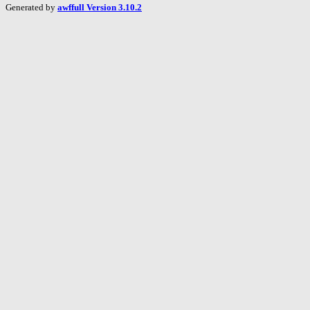
Generated by
awffull Version 3.10.2