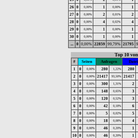
26
0
1
1
0,00%
0,00%
27
0
2
2
0,00%
0,01%
28
0
4
4
0,00%
0,02%
29
0
1
1
0,00%
0,00%
30
0
1
1
0,00%
0,00%
...
0
0,00%
22859
99,79%
21795
Top 10 vo
#
Seiten
Anfragen
Date
1
0
280
280
0,00%
1,22%
2
0
21417
21417
0,00%
93,50%
3
0
300
2
0,00%
1,31%
4
0
148
3
0,00%
0,65%
5
0
120
3
0,00%
0,52%
6
0
42
6
0,00%
0,18%
7
0
5
5
0,00%
0,02%
8
0
18
4
0,00%
0,08%
9
0
46
1
0,00%
0,20%
10
0
46
1
0,00%
0,20%