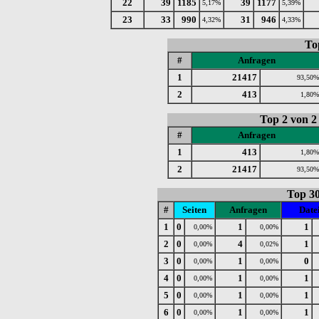
22
39
1185
39
1177
5,17%
5,39%
23
33
990
31
946
4,32%
4,33%
To
#
Anfragen
1
21417
93,50%
2
413
1,80%
Top 2 von 
#
Anfragen
1
413
1,80%
2
21417
93,50%
Top 3
#
Seiten
Anfragen
Date
1
0
1
1
0,00%
0,00%
2
0
4
1
0,00%
0,02%
3
0
1
0
0,00%
0,00%
4
0
1
1
0,00%
0,00%
5
0
1
1
0,00%
0,00%
6
0
1
1
0,00%
0,00%