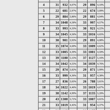
4
31
932
29
896
4,07%
4,10%
5
22
681
22
674
2,97%
3,09%
6
29
884
29
881
3,86%
4,04%
7
34
1048
33
997
4,58%
4,57%
8
33
993
30
921
4,33%
4,22%
9
34
1045
33
1016
4,56%
4,65%
10
30
901
29
891
3,93%
4,08%
11
35
1074
33
1009
4,69%
4,62%
12
33
1005
33
1001
4,39%
4,59%
13
39
1180
37
1127
5,15%
5,16%
14
34
1042
34
1039
4,55%
4,76%
15
29
874
29
871
3,82%
3,99%
16
33
999
31
957
4,36%
4,38%
17
27
836
26
788
3,65%
3,61%
18
34
1022
33
1019
4,46%
4,67%
19
38
1142
37
1135
4,99%
5,20%
20
43
1308
33
1007
5,71%
4,61%
21
33
1019
31
954
4,45%
4,37%