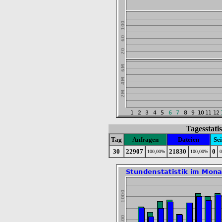
Tagesstati
Tag
Anfragen
Dateien
Sei
30
22907
21830
0
100,00%
100,00%
0